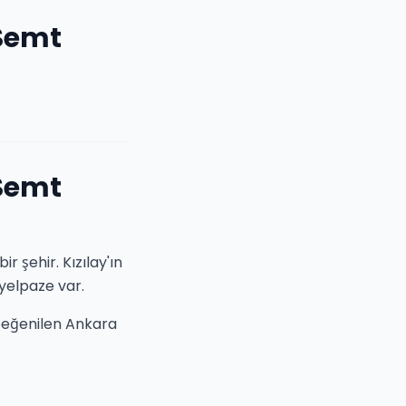
 Semt
 Semt
r şehir. Kızılay'ın
 yelpaze var.
 beğenilen Ankara