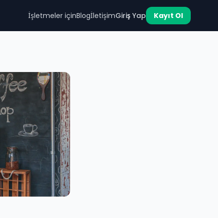
İşletmeler için
Blog
İletişim
Giriş Yap
Kayıt Ol