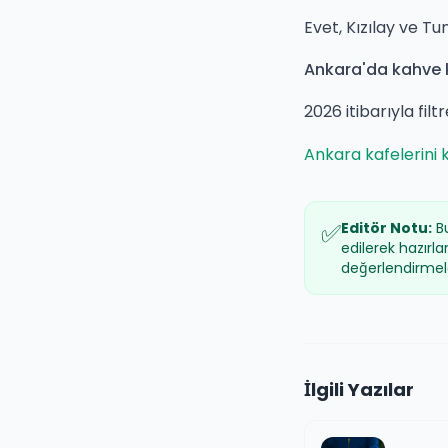
Evet, Kızılay ve Tu
Ankara'da kahve k
2026 itibarıyla fi
Ankara kafelerini 
✅
Editör Notu:
Bu
edilerek hazırl
değerlendirmele
İlgili Yazılar