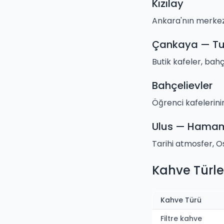
Kızılay
Ankara'nın merkezi
Çankaya — Tun
Butik kafeler, bah
Bahçelievler
Öğrenci kafelerini
Ulus — Hama
Tarihi atmosfer, O
Kahve Türler
Kahve Türü
Filtre kahve