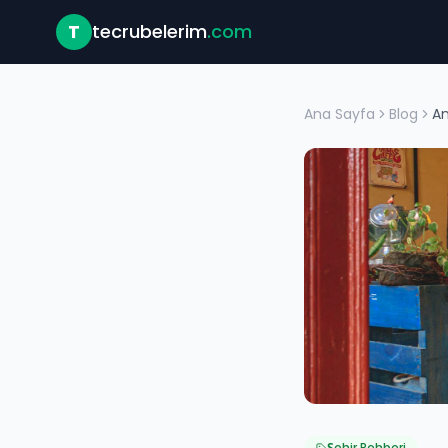
T
tecrubelerim
.com
Ana Sayfa
Blog
Şehir Rehberi