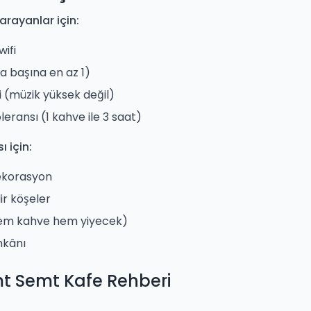
arayanlar için:
wifi
sa başına en az 1)
i (müzik yüksek değil)
eransı (1 kahve ile 3 saat)
 için:
ekorasyon
ir köşeler
em kahve hem yiyecek)
mkânı
t Semt Kafe Rehberi