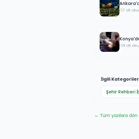
Ankara'd
7 dk ok
Konya'da
8 dk ok
İlgili Kategoriler
Şehir Rehberi
İ
← Tüm yazılara dön