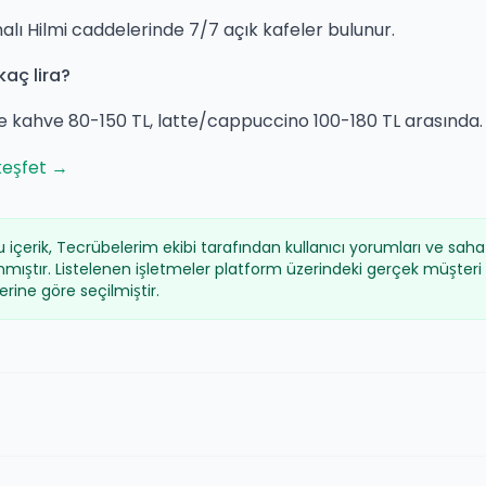
nalı Hilmi caddelerinde 7/7 açık kafeler bulunur.
aç lira?
ltre kahve 80-150 TL, latte/cappuccino 100-180 TL arasında.
keşfet →
 içerik, Tecrübelerim ekibi tarafından kullanıcı yorumları ve saha v
anmıştır. Listelenen işletmeler platform üzerindeki gerçek müşteri
rine göre seçilmiştir.