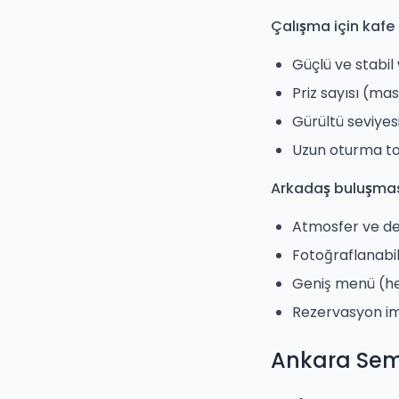
Çalışma için kafe 
Güçlü ve stabil 
Priz sayısı (ma
Gürültü seviyes
Uzun oturma tol
Arkadaş buluşması
Atmosfer ve d
Fotoğraflanabil
Geniş menü (h
Rezervasyon i
Ankara Sem