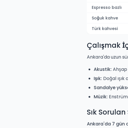
Espresso bazlı
Soğuk kahve
Türk kahvesi
Çalışmak İçi
Ankara'da uzun sür
Akustik:
Ahşap z
Işık:
Doğal ışık 
Sandalye yükse
Müzik:
Enstrüman
Sık Sorulan
Ankara'da 7 gün a