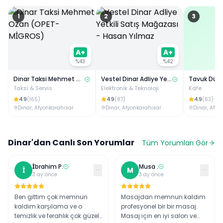
1
2
3
A+
A+
%
43
%
42
Dinar Taksi Mehmet Ozan (OPET-MİGROS)
Vestel Dinar Adliye Yetkili Satış Mağazası - Hasan Yılmaz
Taksi & Servis
Elektronik & Teknoloji
Kafe
4.9
4.9
4.9
(
165
)
(
87
)
(
63
)
Dinar
,
Afyonkarahisar
Dinar
,
Afyonkarahisar
Dinar
,
Afyo
Dinar
'dan Canlı Son Yorumlar
Tüm Yorumları Gör
İbrahim
P
.
Musa
.
···
···
İ
M
3 ay önce
3 ay önce
Ben gittim çok memnun
Masajdan memnun kaldım
kaldım karşılama ve o
profesyonel bir bir masaj.
temizlik ve ferahlık çok güzel
Masaj için en iyi salon ve