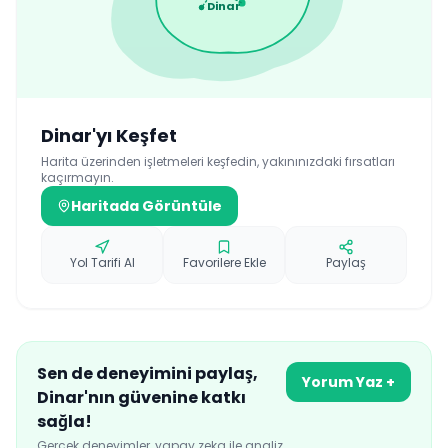
Dinar
Dinar
'yı Keşfet
Harita üzerinden işletmeleri keşfedin, yakınınızdaki fırsatları
kaçırmayın.
Haritada Görüntüle
Yol Tarifi Al
Favorilere Ekle
Paylaş
Sen de deneyimini paylaş,
Yorum Yaz +
Dinar
'nın güvenine katkı
sağla!
Gerçek deneyimler, yapay zeka ile analiz