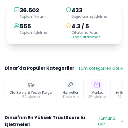
36.502
433
Toplam Yorum
Doğrulanmış İşletme
555
4.3 / 5
Toplam İşletme
Ortalama Puan
Dinar Ortalaması
Dinar
'da Popüler Kategoriler
Tüm Kategorileri Gör
Oto Servis & Yedek Parça
Hizmetler
Market
Ev & M
52
işletme
41
işletme
35
işletme
32
işl
Dinar
'nın En Yüksek TrustScore'lu
Tümünü
İşletmeleri
Gör