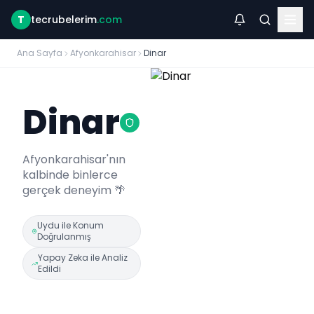
T
tecrubelerim
.com
Ana Sayfa
Afyonkarahisar
Dinar
Dinar
Afyonkarahisar
'nın
kalbinde binlerce
gerçek deneyim 🌴
Uydu ile Konum
Doğrulanmış
Yapay Zeka ile Analiz
Edildi