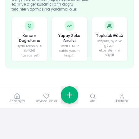
edilir ve diğer kullanıcıların doğru
tercihler yapmasına yardımcı olur.
Konum
Yapay Zeka
Topluluk Gücü
Doğrulama
Analizi
Doğrula, oyla ve
güven
Uydu teknolojisi
Local LLM ile
ekosistemini
ile %98
sahte yorum
büyüt
hassasiyet
tespiti
Anasayfa
Kaydedilenler
Ara
Profilim