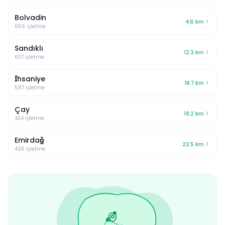
Bolvadin
4.6
km
656
işletme
Sandıklı
12.3
km
637
işletme
İhsaniye
18.7
km
587
işletme
Çay
19.2
km
434
işletme
Emirdağ
22.5
km
426
işletme