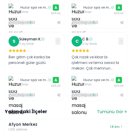
masaj konusunda da on
ekip diyebilirim
numara sizlerede tavsiye
Huzur spa ve masaj salonu
A
Huzur spa ve masaj salonu
A
Dinar
Dinar
ederim pişman olmazsınız
%
36.44
%
36.44
yok böyle bir masaj dedirtir
12
Doğrula
5
12
Doğrula
5
yani o derece
Süleyman
K
.
C
B
.
···
···
S
C
3 ay önce
3 ay önce
Ben gitim çok karika be
Çok nazik ve kibar bi
personeli güler güzlü
işletmeci ve temiz sessiz bi
mekan. Çok memnun
kaldım düzenli gideceğim.
Huzur spa ve masaj salonu
A
Huzur spa ve masaj salonu
A
Dinar
Dinar
%
36.44
%
36.44
12
Doğrula
5
12
Doğrula
5
Yakındaki İlçeler
Tümünü Gör
Afyon Merkez
1.8
km
1.216
işletme