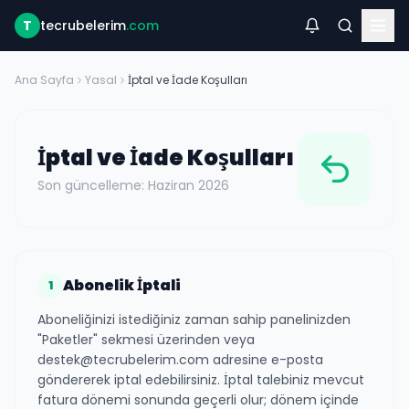
T
tecrubelerim
.com
Ana Sayfa
Yasal
İptal ve İade Koşulları
İptal ve İade Koşulları
Son güncelleme: Haziran 2026
Abonelik İptali
1
Aboneliğinizi istediğiniz zaman sahip panelinizden
"Paketler" sekmesi üzerinden veya
destek@tecrubelerim.com adresine e-posta
göndererek iptal edebilirsiniz. İptal talebiniz mevcut
fatura dönemi sonunda geçerli olur; dönem içinde