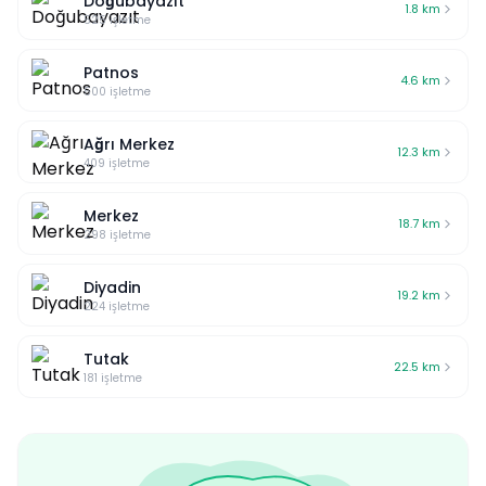
Doğubayazıt
1.8
km
525
işletme
Patnos
4.6
km
500
işletme
Ağrı Merkez
12.3
km
409
işletme
Merkez
18.7
km
298
işletme
Diyadin
19.2
km
224
işletme
Tutak
22.5
km
181
işletme