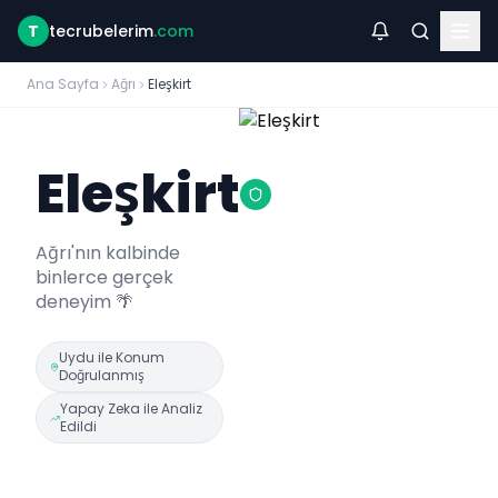
T
tecrubelerim
.com
Ana Sayfa
Ağrı
Eleşkirt
Eleşkirt
Ağrı
'nın kalbinde
binlerce gerçek
deneyim 🌴
Uydu ile Konum
Doğrulanmış
Yapay Zeka ile Analiz
Edildi