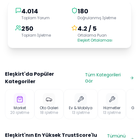
4.014
180
Toplam Yorum
Doğrulanmış İşletme
250
4.2 / 5
Toplam İşletme
Ortalama Puan
Eleşkirt Ortalaması
Eleşkirt
'da Popüler
Tüm Kategorileri
Kategoriler
Gör
Market
Oto Galeri
Ev & Mobilya
Hizmetler
Giy
20
işletme
18
işletme
13
işletme
13
işletme
1
Eleşkirt
'nın En Yüksek TrustScore'lu
Tümünü