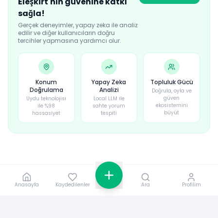
Eleşkirt
'nın güvenine katkı
sağla!
Gerçek deneyimler, yapay zeka ile analiz
edilir ve diğer kullanıcıların doğru
tercihler yapmasına yardımcı olur.
Konum
Yapay Zeka
Topluluk Gücü
Doğrulama
Analizi
Doğrula, oyla ve
güven
Uydu teknolojisi
Local LLM ile
ekosistemini
ile %98
sahte yorum
büyüt
hassasiyet
tespiti
Anasayfa
Kaydedilenler
Ara
Profilim