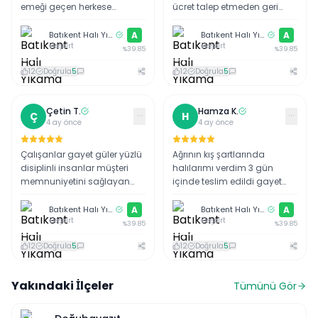
emeği geçen herkese
ücret talep etmeden geri
teşekkür ederim 🙏 …
iade alıyorlar çok güzel
sistem 💯 çok teşekkür
Batıkent Halı Yıkama
A
Batıkent Halı Yıkama
A
Eleşkirt
Eleşkirt
ediyoruz biz sizden
%
39.85
%
39.85
memnunuz. …
12
Doğrula
5
12
Doğrula
5
Çetin
T
.
Hamza
K
.
···
···
Ç
H
4 ay önce
4 ay önce
Çalışanlar gayet güler yüzlü
Ağrının kış şartlarında
disiplinli insanlar müşteri
halılarımı verdim 3 gün
memnuniyetini sağlayan
içinde teslim edildi gayet
ağrıdaki tek firma 💯 …
güzel yıkanmıştı emeği
geçen herkese teşekkür
Batıkent Halı Yıkama
A
Batıkent Halı Yıkama
A
Eleşkirt
Eleşkirt
ederim 🙏 …
%
39.85
%
39.85
12
Doğrula
5
12
Doğrula
5
Yakındaki İlçeler
Tümünü Gör