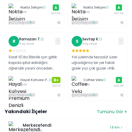
hemen çözü buldular.
Nokta İletişim
A
Nokta İletişim
A
Kale
Kale
%
37.54
%
37.54
12
Doğrula
5
12
Doğrula
5
Ramazan
T
.
Sevtap
K
.
···
···
R
S
4 ay önce
4 ay önce
Saat 10'da Etkinlik için gittik
Yol üzerinde tesadüf üzeri
kapıda iptal edildiğini
uğradığımız bir yer fakat
öğrendik yaani önceden
güler yüz çok güzel ⭐️💃🤩
söyleyinde hiç gitmeyelim
kahveler güzel fiyatlar çok
uygun 🙋🏼‍♀️🍬❤️ …
Hayal Kahvesi Premium Denizli
B+
Coffee Vela
A
Kale
Kale
%
32.13
%
40.46
12
Doğrula
5
12
Doğrula
5
Yakındaki İlçeler
Tümünü Gör
Merkezefendi
1.8
km
1.203
işletme