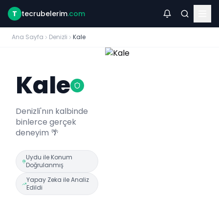
T
tecrubelerim
.com
Ana Sayfa
Denizli
Kale
Kale
Denizli
'nın kalbinde
binlerce gerçek
deneyim 🌴
Uydu ile Konum
Doğrulanmış
Yapay Zeka ile Analiz
Edildi