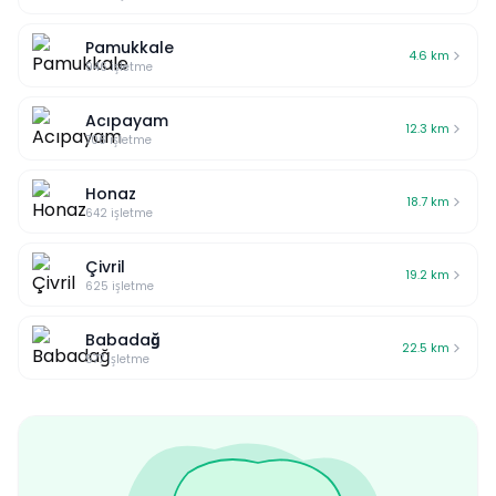
Pamukkale
4.6
km
946
işletme
Acıpayam
12.3
km
706
işletme
Honaz
18.7
km
642
işletme
Çivril
19.2
km
625
işletme
Babadağ
22.5
km
577
işletme