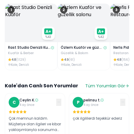
1
2
3
A+
A+
%
43
%
42
Rast Studio Denizli Kuaför
Özlem Kuaför ve güzellik salonu
Nefis Pide
Kuaför & Berber
Güzellik & Bakım
Restoran
4.8
4.9
4.8
(
1.129
)
(
61
)
(
156
)
Kale
,
Denizli
Kale
,
Denizli
Kale
,
Denizl
Kale
'dan Canlı Son Yorumlar
Tüm Yorumları Gör
Ceylin
K
.
pelinsu
t
.
···
···
C
P
4 ay önce
4 ay önce
Çok memnun kaldım.
çok ilgililerdi teşekkür ederiz
Müşteriye olan ilgileri ve kibar
yaklaşımlarıyla sorunuma