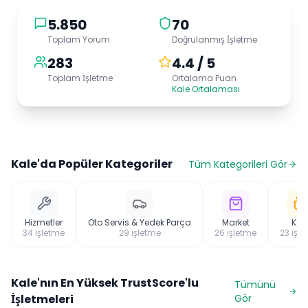
5.850
70
Toplam Yorum
Doğrulanmış İşletme
283
4.4 / 5
Toplam İşletme
Ortalama Puan
Kale Ortalaması
Kale
'da Popüler Kategoriler
Tüm Kategorileri Gör
Hizmetler
Oto Servis & Yedek Parça
Market
Kaf
34
işletme
29
işletme
26
işletme
23
işle
Kale
'nın En Yüksek TrustScore'lu
Tümünü
İşletmeleri
Gör