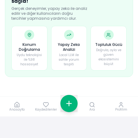
sağla!
Gerçek deneyimler, yapay zeka ile analiz
edilir ve diğer kullanıcıların doğru
tercihler yapmasına yardımcı olur.
Konum
Yapay Zeka
Topluluk Gücü
Doğrulama
Analizi
Doğrula, oyla ve
güven
Uydu teknolojisi
Local LLM ile
ekosistemini
ile %98
sahte yorum
büyüt
hassasiyet
tespiti
Anasayfa
Kaydedilenler
Ara
Profilim