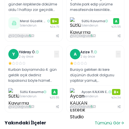
günden kirpiklerde dökülme
Sahile park edip yürüme
oldu 1 haftayı zor geçirdik
mesafesinde kesinlikle
işçiliğinizde
denenmeli.
malzemelerinizde rezalet
Meral Güzellik Merkezi
B+
Sütlü Kavurma
A
İskenderun
İskenderun
aldığınız paranın hakkını
%
34.75
%
35.55
vermeye bakın
12
Doğrula
5
12
Doğrula
5
Yıldıray
Ö
.
Azize
T
.
···
···
Y
A
2 ay önce
2 ay önce
Kurban bayramında 4. gün
Buraya gelirken iki kere
geldik açık dediniz
düşünün dudak dolgusu
kapalısınız böyle hizmet
yaptılar yamuk,
olmaz
malzemeden kısıyorlar
Sütlü Kavurma
A
Aycan KALKAN Estetik Studio
B+
İskenderun
İskenderun
%
35.55
%
34.34
12
Doğrula
5
12
Doğrula
5
Yakındaki İlçeler
Tümünü Gör