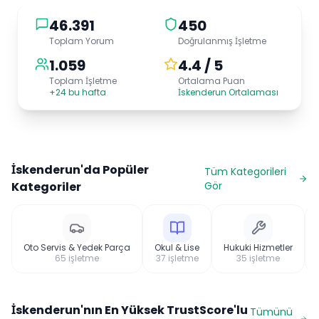
46.391
450
Toplam Yorum
Doğrulanmış İşletme
1.059
4.4 / 5
Toplam İşletme
Ortalama Puan
+24 bu hafta
İskenderun Ortalaması
İskenderun
'da Popüler
Tüm Kategorileri
Kategoriler
Gör
Oto Servis & Yedek Parça
Okul & Lise
Hukuki Hizmetler
65
işletme
37
işletme
35
işletme
İskenderun
'nın En Yüksek TrustScore'lu
Tümünü