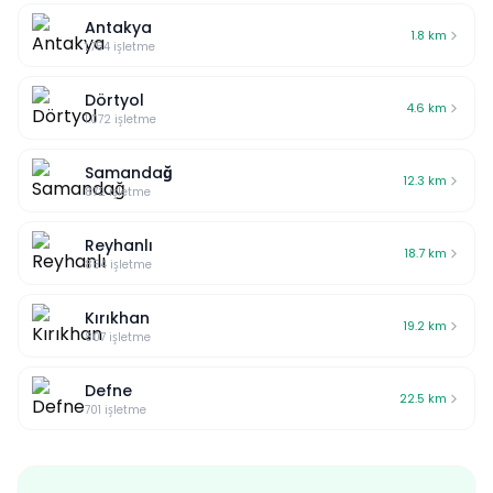
Antakya
1.8
km
1.754
işletme
Dörtyol
4.6
km
1.072
işletme
Samandağ
12.3
km
872
işletme
Reyhanlı
18.7
km
854
işletme
Kırıkhan
19.2
km
807
işletme
Defne
22.5
km
701
işletme