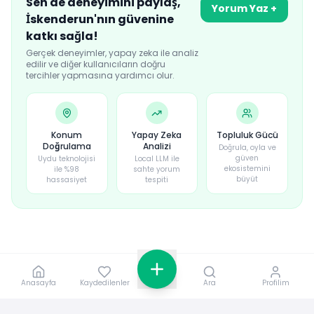
Sen de deneyimini paylaş,
Yorum Yaz +
İskenderun
'nın güvenine
katkı sağla!
Gerçek deneyimler, yapay zeka ile analiz
edilir ve diğer kullanıcıların doğru
tercihler yapmasına yardımcı olur.
Konum
Yapay Zeka
Topluluk Gücü
Doğrulama
Analizi
Doğrula, oyla ve
güven
Uydu teknolojisi
Local LLM ile
ekosistemini
ile %98
sahte yorum
büyüt
hassasiyet
tespiti
Anasayfa
Kaydedilenler
Ara
Profilim