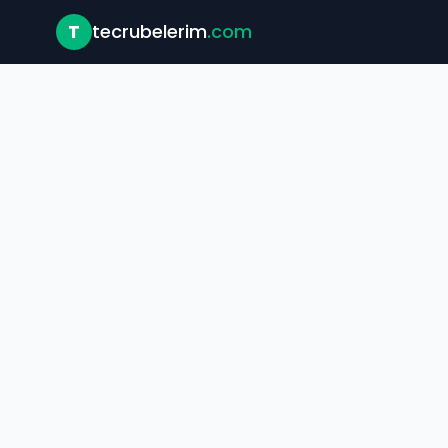
T
tecrubelerim
.com