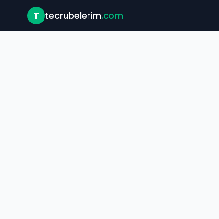
T
tecrubelerim
.com