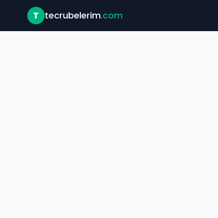
T
tecrubelerim
.com