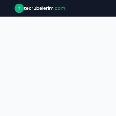
T
tecrubelerim
.com