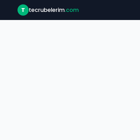
T
tecrubelerim
.com