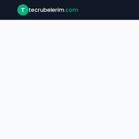
T
tecrubelerim
.com