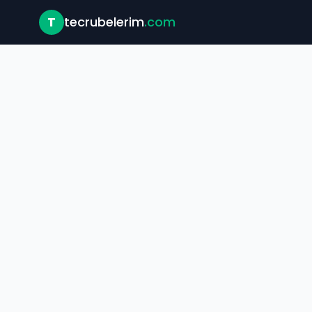
T
tecrubelerim
.com