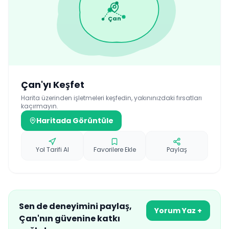
masajdı; Endonezyalı kızlar
mükemmel bir iş çıkardı. Türk
Çan
hizmeti – 2 yıldız, Balili
masözler – 5 yıldız.
Çan
'yı Keşfet
Harita üzerinden işletmeleri keşfedin, yakınınızdaki fırsatları
kaçırmayın.
Haritada Görüntüle
Yol Tarifi Al
Favorilere Ekle
Paylaş
Sen de deneyimini paylaş,
Yorum Yaz +
Çan
'nın güvenine katkı