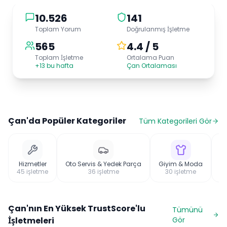
10.526
141
Toplam Yorum
Doğrulanmış İşletme
565
4.4 / 5
Toplam İşletme
Ortalama Puan
+13 bu hafta
Çan Ortalaması
Çan
'da Popüler Kategoriler
Tüm Kategorileri Gör
Hizmetler
Oto Servis & Yedek Parça
Giyim & Moda
El
45
işletme
36
işletme
30
işletme
Çan
'nın En Yüksek TrustScore'lu
Tümünü
İşletmeleri
Gör