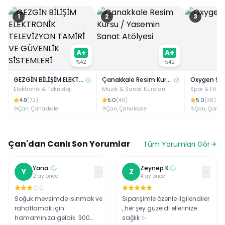
1
2
3
A+
A+
%
42
%
42
GEZGİN BİLİŞİM ELEKTRONİK TELEVİZYON TAMİRİ VE GÜVENLİK SİSTEMLERİ
Çanakkale Resim Kursu / Yasemin Sanat Atölyesi
Oxygen Spo
Elektronik & Teknoloji
Müzik & Sanat Kursları
Spor & Fitne
4.9
5.0
5.0
(
72
)
(
49
)
(
36
)
Çan
,
Çanakkale
Çan
,
Çanakkale
Çan
,
Çanak
Çan
'dan Canlı Son Yorumlar
Tüm Yorumları Gör
Yana
.
Zeynep
K
.
···
···
Y
Z
2 ay önce
4 ay önce
Soğuk mevsimde ısınmak ve
Siparişimle özenle ilgilendiler
rahatlamak için
, her şey güzeldi ellerinize
hamamınıza geldik. 300
sağlık ✨