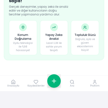
sağla!
Gerçek deneyimler, yapay zeka ile analiz
edilir ve diğer kullanıcıların doğru
tercihler yapmasına yardımcı olur.
Konum
Yapay Zeka
Topluluk Gücü
Doğrulama
Analizi
Doğrula, oyla ve
güven
Uydu teknolojisi
Local LLM ile
ekosistemini
ile %98
sahte yorum
büyüt
hassasiyet
tespiti
Anasayfa
Kaydedilenler
Ara
Profilim