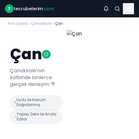
T
tecrubelerim
.com
Ana Sayfa
Çanakkale
Çan
Çan
Çanakkale
'nın
kalbinde binlerce
gerçek deneyim 🌴
Uydu ile Konum
Doğrulanmış
Yapay Zeka ile Analiz
Edildi