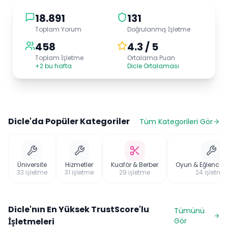
18.891
131
Toplam Yorum
Doğrulanmış İşletme
458
4.3 / 5
Toplam İşletme
Ortalama Puan
+2 bu hafta
Dicle Ortalaması
Dicle
'da Popüler Kategoriler
Tüm Kategorileri Gör
Üniversite
Hizmetler
Kuaför & Berber
Oyun & Eğlence M
33
işletme
31
işletme
29
işletme
24
işletme
Dicle
'nın En Yüksek TrustScore'lu
Tümünü
İşletmeleri
Gör