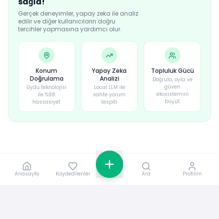
sağla!
Gerçek deneyimler, yapay zeka ile analiz
edilir ve diğer kullanıcıların doğru
tercihler yapmasına yardımcı olur.
Konum
Yapay Zeka
Topluluk Gücü
Doğrulama
Analizi
Doğrula, oyla ve
güven
Uydu teknolojisi
Local LLM ile
ekosistemini
ile %98
sahte yorum
büyüt
hassasiyet
tespiti
Anasayfa
Kaydedilenler
Ara
Profilim