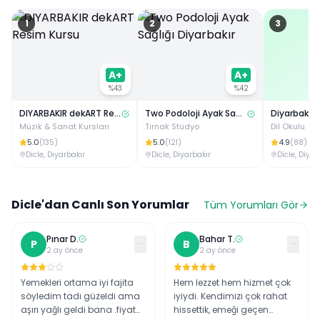
1
2
3
A+
A+
%
43
%
42
DIYARBAKIR dekART Resim Kursu
Two Podoloji Ayak Sağlığı Diyarbakır
Diyarbakır D
Müzik & Sanat Kursları
Tırnak Stüdyo
Dil Okulu
5.0
5.0
4.9
(
135
)
(
121
)
(
88
)
Dicle
,
Diyarbakır
Dicle
,
Diyarbakır
Dicle
,
Diyar
Dicle
'dan Canlı Son Yorumlar
Tüm Yorumları Gör
Pınar
D
.
Bahar
T
.
···
···
P
B
2 ay önce
2 ay önce
Yemekleri ortama iyi fajita
Hem lezzet hem hizmet çok
söyledim tadı güzeldi ama
iyiydi. Kendimizi çok rahat
aşırı yağlı geldi bana .fiyat
hissettik, emeği geçen