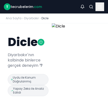
T
tecrubelerim
.com
Ana Sayfa
Diyarbakır
Dicle
Dicle
Diyarbakır
'nın
kalbinde binlerce
gerçek deneyim 🌴
Uydu ile Konum
Doğrulanmış
Yapay Zeka ile Analiz
Edildi