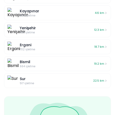
Garson arkadaşa kendisinin
tatmasını isteyip tekrar
Kayapınar
uyardığımızda bu sefer orta
4.6
km
893
işletme
iyi pişmiş olarak sipariş
verdiğimiz et çokça ısıtılıp
nerdeyse yanma noktasına
Yenişehir
12.3
km
getirilerek sakız gibi
704
işletme
sertleşmiş halde servis
edildi.
Ergani
18.7
km
702
işletme
Bismil
19.2
km
664
işletme
Sur
22.5
km
517
işletme