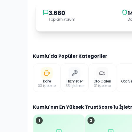
3.680
1
Toplam Yorum
Do
Kumlu
'da Popüler Kategoriler
Kafe
Hizmetler
Oto Galeri
Oto S
33
işletme
33
işletme
31
işletme
Kumlu
'nın En Yüksek TrustScore'lu İşlet
1
2