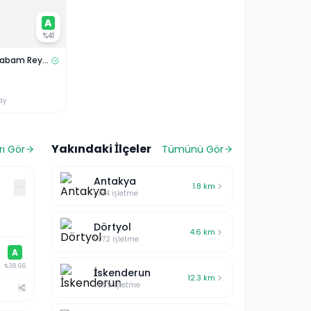
A
%
41
Garantili Arabam Reyhanlı Oto Ekspertiz
ay
Yakındaki İlçeler
ı Gör
Tümünü Gör
Antakya
···
1.8
km
1.754
işletme
Dörtyol
4.6
km
1.072
işletme
A
%
38.66
İskenderun
12.3
km
1.059
işletme