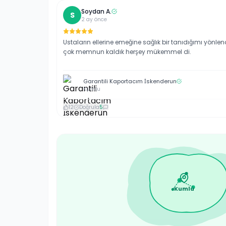
Soydan
A
.
S
2 ay önce
Ustaların ellerine emeğine sağlık bir tanıdığımı yönle
çok memnun kaldık herşey mükemmel di.
Garantili Kaportacım İskenderun
Kumlu
12
Doğrula
5
Kumlu