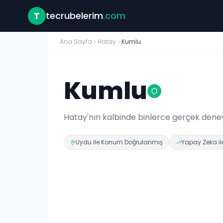
T
tecrubelerim
.com
Ana Sayfa
Hatay
Kumlu
Kumlu
Hatay
'nın kalbinde binlerce gerçek dene
Uydu ile Konum Doğrulanmış
Yapay Zeka ile