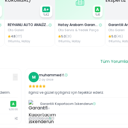
A+
A
%
42
%
41
REYHANLI AUTO ANALİZ EKSPERTİZ ( KURUMSAL)
Hatay Arabam Garantili Oto Ekspertiz
Oto Galeri
Oto Servis & Yedek Parça
Oto Galeri
4.8
5.0
5.0
(
177
)
(
31
)
(
45
)
Kumlu
,
Hatay
Kumlu
,
Hatay
Kumlu
,
Hat
Tüm Yorumlar
muhammed
f
.
···
M
2 ay önce
ederim.
ilginiz ve güzel işçiliginiz için teşekkür ederiz.
A
Garantili Kaportacım İskenderun
Kumlu
%
38.66
12
Doğrula
5