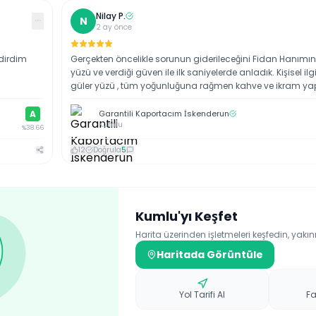
Nilay
P
.
···
N
2 ay önce
ndirdim
Gerçekten öncelikle sorunun giderileceğini Fidan Hanımın
yüzü ve verdiği güven ile ilk saniyelerde anladık. Kişisel ilgi
güler yüzü , tüm yoğunluğuna rağmen kahve ve ikram 
çabası gerçekten müşteri memnuniyetine verilen değeri 
olarak ne kadar gösterdiğinizi anlatıyor. İşini bilen bilinçli 
A
Garantili Kaportacım İskenderun
Kumlu
kişiyi de işin başına geçirince başarınve güzel sonuçlar ge
%
38.66
Aracımız tamir edildi tam söylendiği günde teslime dildi,
12
Doğrula
5
tertemiz oldu arabamız. Güveniniz ve odağınız için çok
teşekkürler 💐💐
Kumlu
'yı Keşfet
Harita üzerinden işletmeleri keşfedin, yakın
Haritada Görüntüle
Yol Tarifi Al
Fa