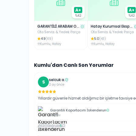
A+
A+
%
42
%
42
GARANTİLİ ARABAM OTO EKSPERTİZ ANTAKYA
Hatay Kurumsal Ekspertiz Antakya
Oto Servis & Yedek Parça
Oto Servis & Yedek Parça
4.9
5.0
(
69
)
(
43
)
Kumlu
,
Hatay
Kumlu
,
Hatay
Kumlu
'dan Canlı Son Yorumlar
selcuk
a
.
S
2 ay önce
Yıllardır güvenle hizmet aldığımız bir işletme tavsiye 
Garantili Kaportacım İskenderun
Kumlu
12
Doğrula
5