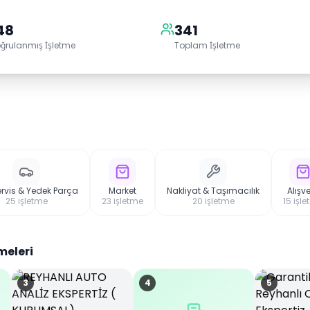
48
341
ğrulanmış İşletme
Toplam İşletme
ervis & Yedek Parça
Market
Nakliyat & Taşımacılık
Alışve
25
işletme
23
işletme
20
işletme
15
işle
meleri
3
4
5