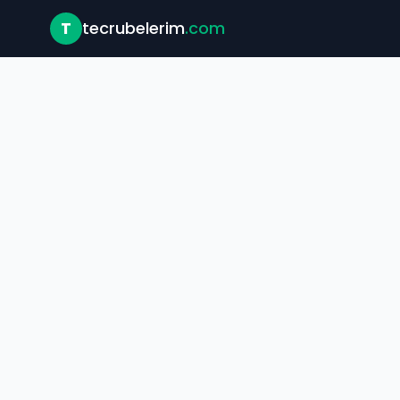
T
tecrubelerim
.com