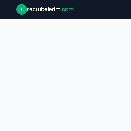
T
tecrubelerim
.com