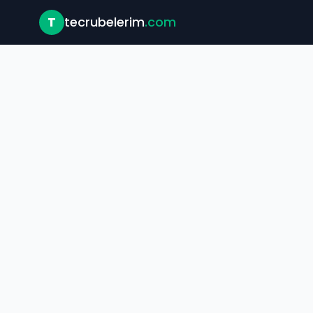
T
tecrubelerim
.com