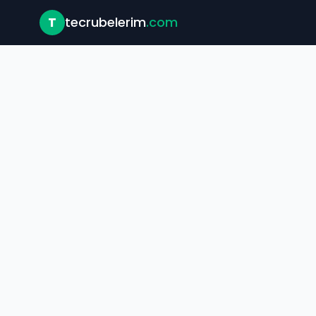
T
tecrubelerim
.com