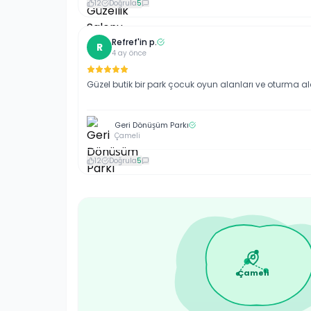
12
Doğrula
5
Refref'in
p
.
R
4 ay önce
Güzel butik bir park çocuk oyun alanları ve oturma al
Geri Dönüşüm Parkı
Çameli
12
Doğrula
5
Çameli