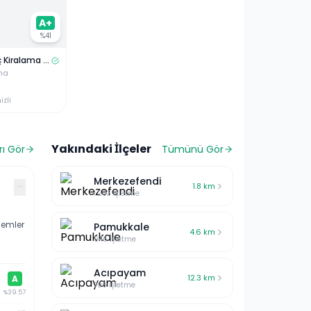
A+
%
41
Denizli Araç Kiralama - Çelikler Filo
ma
izli
Yakındaki İlçeler
ı Gör
Tümünü Gör
Merkezefendi
···
1.8
km
1.203
işletme
lemler
Pamukkale
4.6
km
946
işletme
Acıpayam
12.3
km
A
706
işletme
%
39.57