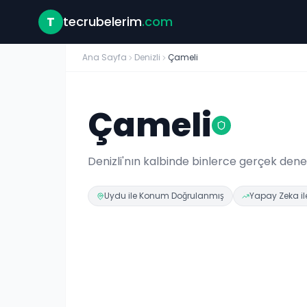
T
tecrubelerim
.com
Ana Sayfa
Denizli
Çameli
Çameli
Denizli
'nın kalbinde binlerce gerçek den
Uydu ile Konum Doğrulanmış
Yapay Zeka ile