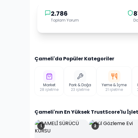
2.786
8
Toplam Yorum
Do
Çameli
'da Popüler Kategoriler
Market
Park & Doğa
Yeme & İçme
28
işletme
23
işletme
21
işletme
Çameli
'nın En Yüksek TrustScore'lu İşle
1
2