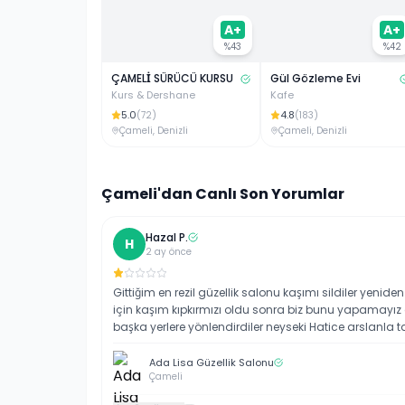
A+
A+
%
43
%
42
ÇAMELİ SÜRÜCÜ KURSU
Gül Gözleme Evi
Kurs & Dershane
Kafe
5.0
4.8
(
72
)
(
183
)
Çameli
,
Denizli
Çameli
,
Denizli
Çameli
'dan Canlı Son Yorumlar
Hazal
P
.
H
2 ay önce
Gittiğim en rezil güzellik salonu kaşımı sildiler yeni
için kaşım kıpkırmızı oldu sonra biz bunu yapamayız 
başka yerlere yönlendirdiler neyseki Hatice arslanla t
sayesinde kaşlarım kurtuldu
Ada Lisa Güzellik Salonu
Çameli