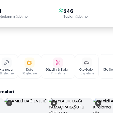
1
246
ğrulanmış İşletme
Toplam İşletme
Hizmetler
Kafe
Güzellik & Bakım
Oto Galeri
Oto Se
21
işletme
16
işletme
14
işletme
10
işletme
tmeleri
3
4
5