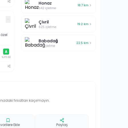
Honaz
18.7
km
642
işletme
···
Çivril
19.2
km
625
işletme
 özel
Babadağ
22.5
km
577
işletme
A
%
35.68
ınızdaki fırsatları kaçırmayın.
vorilere Ekle
Paylaş