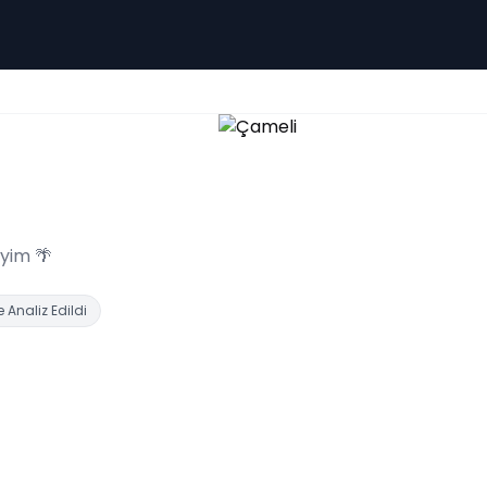
eyim 🌴
 Analiz Edildi