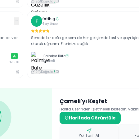
12
Doğrula
5
fatih
g
.
···
F
4 ay önce
anları var
Senede bir defa gelsem de her gelişimde tost ve çayı için
olarak uğrarım. Ellerinize sağlık...
A
Palmiye Büfe
Çameli
%
39.82
12
Doğrula
5
Çameli
'yı Keşfet
Harita üzerinden işletmeleri keşfedin, yakın
Haritada Görüntüle
Yol Tarifi Al
Fa