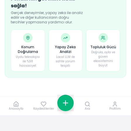
sağla!
Gerçek deneyimler, yapay zeka ile analiz
edilir ve diğer kullanıcıların doğru
tercihler yapmasına yardımcı olur.
Konum
Yapay Zeka
Topluluk Gücü
Doğrulama
Analizi
Doğrula, oyla ve
güven
Uydu teknolojisi
Local LLM ile
ekosistemini
ile %98
sahte yorum
büyüt
hassasiyet
tespiti
Anasayfa
Kaydedilenler
Ara
Profilim