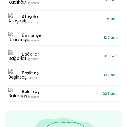
1.8
km
yapıyorum almayın.
tamir veya değişim için
878
işletme
muhatap bulamıyorum.
Ürünün garanti belgesi hâlâ
Ataşehir
elimde, ancak belge
4.6
km
812
işletme
imzalanmadığı için ürünün
garanti kapsamında olup
Ümraniye
olmadığını da net olarak
12.3
km
bilemiyorum. Neva
799
işletme
markasından, düdüklü
tenceremin yetkili servis
Bağcılar
18.7
km
aracılığıyla incelenmesini,
796
işletme
mümkünse garanti
kapsamında tamir
Beşiktaş
edilmesini ya da ayıpsız bir
19.2
km
793
işletme
ürünle değiştirilmesini ve bu
süreçte benimle açık ve net
şekilde iletişim kurulmasını
Bakırköy
22.5
km
talep ediyorum.
768
işletme