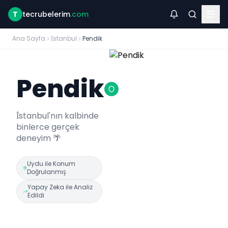
T
tecrubelerim
.com
Ana Sayfa
İstanbul
Pendik
Pendik
İstanbul
'nın kalbinde
binlerce gerçek
deneyim 🌴
Uydu ile Konum
Doğrulanmış
Yapay Zeka ile Analiz
Edildi