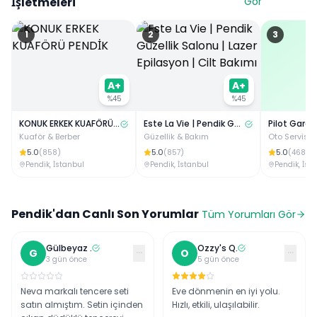
İşletmeleri
Gör
1
2
3
A+
A+
%
45
%
45
KONUK ERKEK KUAFÖRÜ PENDİK
Este La Vie | Pendik Güzellik Salonu | Lazer Epilasyon | Cilt Bakımı
Kuaför & Berber
Güzellik & Bakım
Oto Servis 
5.0
5.0
5.0
(
858
)
(
857
)
(
468
)
Pendik
,
İstanbul
Pendik
,
İstanbul
Pendik
,
İst
Pendik
'dan Canlı Son Yorumlar
Tüm Yorumları Gör
Gülbeyaz
.
Ozzy's
Q
.
···
···
G
O
3 gün önce
5 gün önce
Neva markalı tencere seti
Eve dönmenin en iyi yolu.
satın almıştım. Setin içinden
Hızlı, etkili, ulaşılabilir.