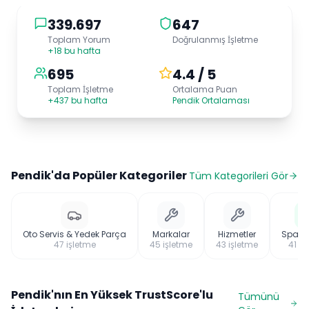
339.697
647
Toplam Yorum
Doğrulanmış İşletme
+18 bu hafta
695
4.4 / 5
Toplam İşletme
Ortalama Puan
+437 bu hafta
Pendik Ortalaması
Pendik
'da Popüler Kategoriler
Tüm Kategorileri Gör
Oto Servis & Yedek Parça
Markalar
Hizmetler
Spa &
47
işletme
45
işletme
43
işletme
41
iş
Pendik
'nın En Yüksek TrustScore'lu
Tümünü